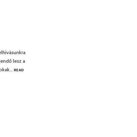
lhívásunkra
endő lesz a
 sokak…
READ