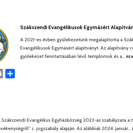
Szákszendi Evangélikusok Egymásért Alapítvá
A 2021-es évben gyülekezetünk megalapította a Szá
Evangélikusok Egymásért alapítványt. Az alapítvány cé
gyülekezet fenntartásában lévő templomok és a…
RE
book
astodon
Email
Ossza
meg
 Szákszendi Evangéikus Egyházközség 2023-as szabályzata a t
vékenységről” c. jogszabály alapján. Az alábbiak 2024. január…