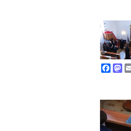
Face
M