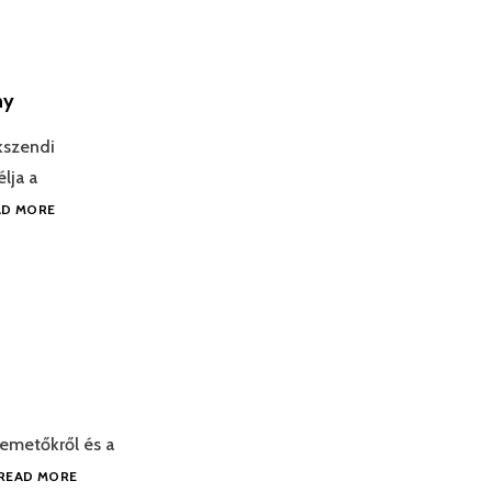
ny
kszendi
lja a
AD MORE
emetőkről és a
READ MORE