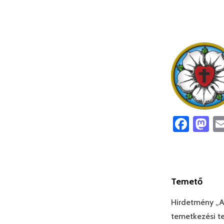
Face
M
Temető
Hirdetmény „A
temetkezési te