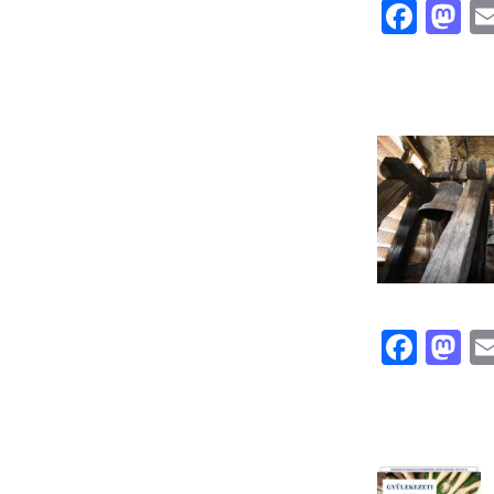
Face
M
Face
M