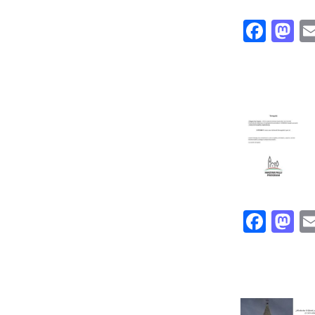
Face
M
Face
M