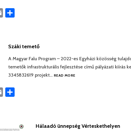
book
astodon
Email
Ossza
meg
Száki temető
A Magyar Falu Program – 2022-es Egyházi közösség tulajd
temetők infrastrukturális fejlesztése című pályázati kiírás k
3345832619 projekt…
READ MORE
book
astodon
Email
Ossza
meg
Hálaadó ünnepség Vérteskethelyen