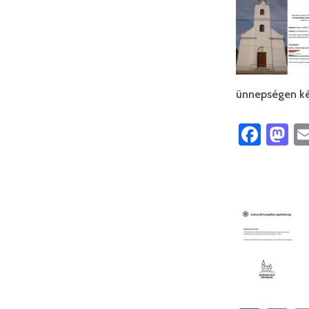
ünnepségen ké
Face
M