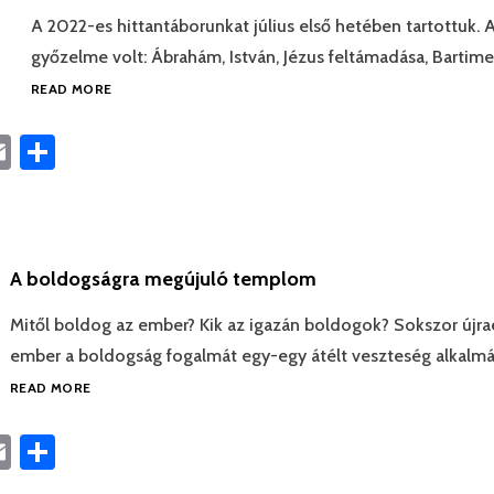
A 2022-es hittantáborunkat július első hetében tartottuk. A
győzelme volt: Ábrahám, István, Jézus feltámadása, Bartim
READ MORE
book
astodon
Email
Ossza
meg
A boldogságra megújuló templom
Mitől boldog az ember? Kik az igazán boldogok? Sokszor újraé
ember a boldogság fogalmát egy-egy átélt veszteség alkalmá
READ MORE
book
astodon
Email
Ossza
meg