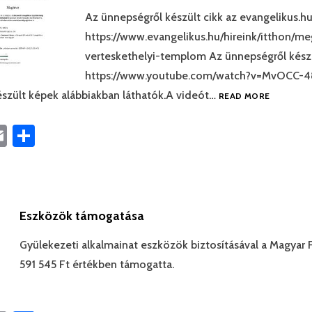
Az ünnepségről készült cikk az evangelikus.hu
https://www.evangelikus.hu/hireink/itthon/me
verteskethelyi-templom Az ünnepségről készü
https://www.youtube.com/watch?v=MvOCC-
szült képek alábbiakban láthatók.A videót…
READ MORE
book
astodon
Email
Ossza
meg
Eszközök támogatása
Gyülekezeti alkalmainat eszközök biztosításával a Magyar 
591 545 Ft értékben támogatta.