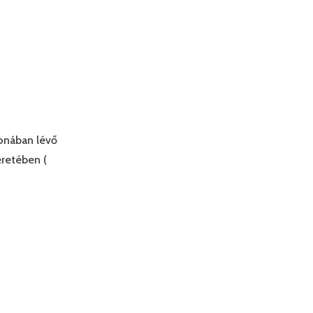
onában lévő
eretében (