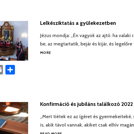
Lelkésziktatás a gyülekezetben
Jézus mondja: „Én vagyok az ajtó: ha valaki
be, az megtartatik, bejár és kijár, és legelőre 
MORE
book
astodon
Email
Ossza
meg
Konfirmáció és jubiláns találkozó 202
„Mert tiétek ez az ígéret és gyermekeiteké
is, akik távol vannak, akiket csak elhív magá
READ MORE