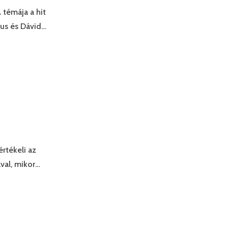
 témája a hit
eus és Dávid…
rtékeli az
val, mikor…