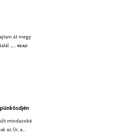
 rajtam át megy
talál. „…
READ
2 pünkösdjén
, sőt mindazoké
nak az Úr, a…