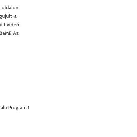
 oldalon:
gujult-a-
lt videó:
48aME Az
Falu Program 1