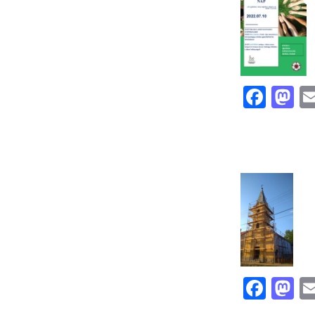
Face
M
Face
M